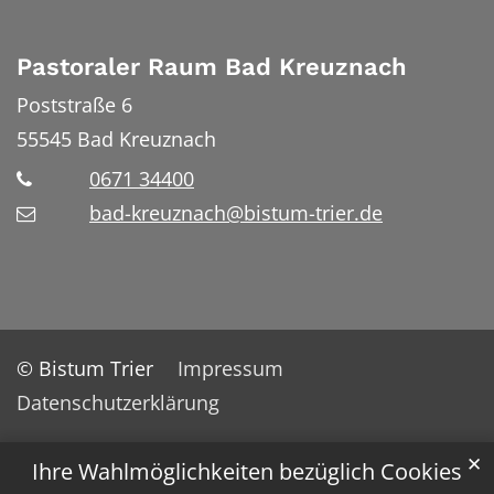
Pastoraler Raum Bad Kreuznach
Poststraße 6
55545
Bad Kreuznach
0671 34400
bad-kreuznach@bistum-trier.de
© Bistum Trier
Impressum
Datenschutzerklärung
✕
Ihre Wahlmöglichkeiten bezüglich Cookies