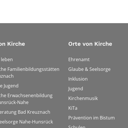
on Kirche
Orte von Kirche
h leben
Ehrenamt
che Familienbildungsstätten
Glaube & Seelsorge
uznach
Inklusion
le Jugend
Jugend
sche Erwachsenenbildung
Kirchenmusik
unsrück-Nahe
KiTa
eratung Bad Kreuznach
Prävention im Bistum
seelsorge Nahe-Hunsrück
Schulen