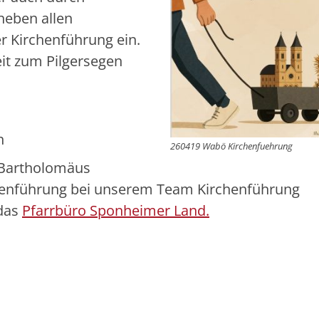
neben allen
er Kirchenführung ein.
it zum Pilgersegen
n
260419 Wabö Kirchenfuehrung
. Bartholomäus
enführung bei unserem Team Kirchenführung
 das
Pfarrbüro Sponheimer Land.