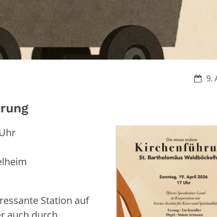
Datum
9. 
hrung
 Uhr
elheim
eressante Station auf
er auch durch