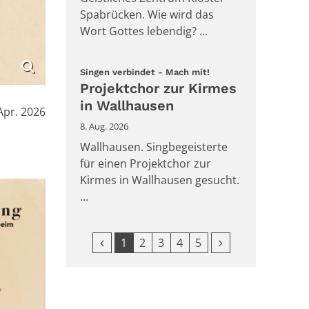
Spabrücken. Wie wird das
Wort Gottes lebendig? ...
:
Singen verbindet - Mach mit!
Projektchor zur Kirmes
in Wallhausen
:
Apr. 2026
8. Aug. 2026
Wallhausen. Singbegeisterte
für einen Projektchor zur
Kirmes in Wallhausen gesucht.
...
Vorherige Seite
Nächste Seite
1
2
3
4
5