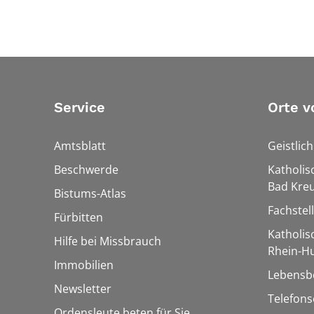
Service
Orte v
Amtsblatt
Geistlic
Beschwerde
Katholis
Bad Kre
Bistums-Atlas
Fachstel
Fürbitten
Katholi
Hilfe bei Missbrauch
Rhein-H
Immobilien
Lebensb
Newsletter
Telefon
Ordensleute beten für Sie