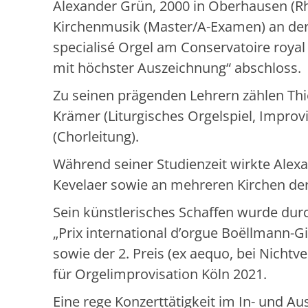
Alexander Grün, 2000 in Oberhausen (Rh
Kirchenmusik (Master/A-Examen) an der
specialisé Orgel am Conservatoire royal 
mit höchster Auszeichnung“ abschloss.
Zu seinen prägenden Lehrern zählen Thie
Krämer (Liturgisches Orgelspiel, Improv
(Chorleitung).
Während seiner Studienzeit wirkte Alexa
Kevelaer sowie an mehreren Kirchen der
Sein künstlerisches Schaffen wurde durc
„Prix international d’orgue Boëllmann-G
sowie der 2. Preis (ex aequo, bei Nicht
für Orgelimprovisation Köln 2021.
Eine rege Konzerttätigkeit im In- und A