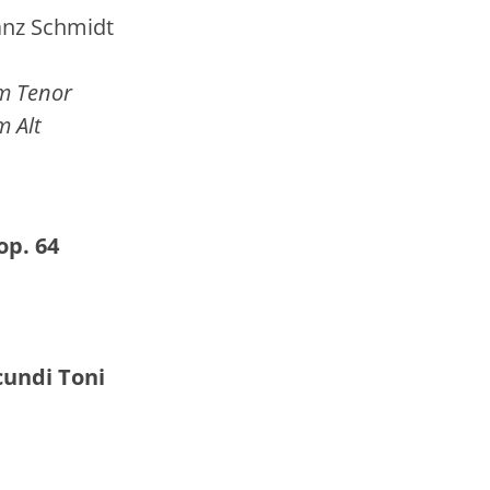
Schmidt
enor
lt
op. 64
cundi Toni