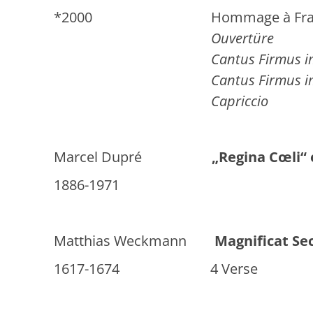
*2000 Hommage à Franz 
Ouvertüre
Cantus Firmus im T
Cantus Firmus im A
Capriccio
Marcel Dupré
„Regina Cœli“ 
1886-1971
Matthias Weckmann
Magnificat Se
1617-1674 4 Verse