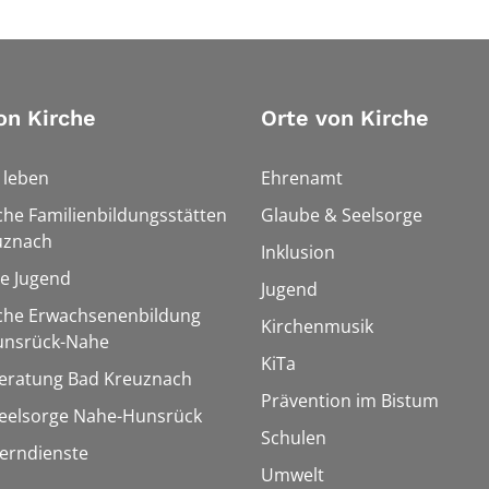
on Kirche
Orte von Kirche
h leben
Ehrenamt
che Familienbildungsstätten
Glaube & Seelsorge
uznach
Inklusion
le Jugend
Jugend
sche Erwachsenenbildung
Kirchenmusik
unsrück-Nahe
KiTa
eratung Bad Kreuznach
Prävention im Bistum
seelsorge Nahe-Hunsrück
Schulen
Lerndienste
Umwelt