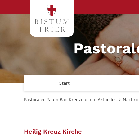
Zum Inhalt springen
Pastora
Start
Pastoraler Raum Bad Kreuznach
Aktuelles
Nachri
:
Heilig Kreuz Kirche