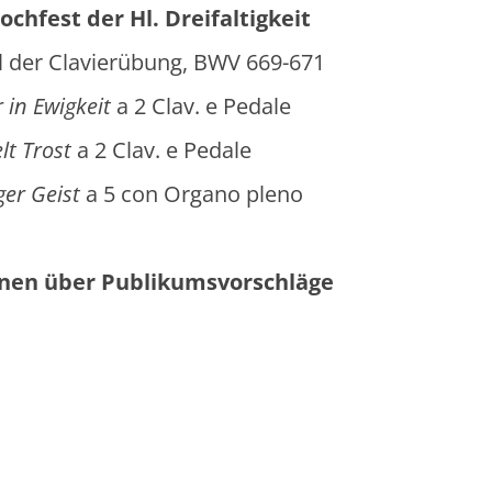
chfest der Hl. Dreifaltigkeit
 Clavierübung, BWV 669-671
wigkeit
a 2 Clav. e Pedale
rost
a 2 Clav. e Pedale
Geist
a 5 con Organo pleno
onen über Publikumsvorschläge