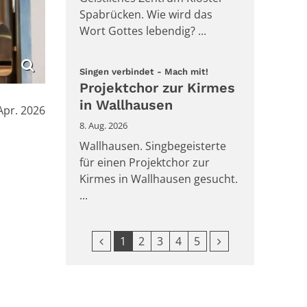
Spabrücken. Wie wird das
Wort Gottes lebendig? ...
:
Singen verbindet - Mach mit!
Projektchor zur Kirmes
in Wallhausen
Apr. 2026
8. Aug. 2026
Wallhausen. Singbegeisterte
für einen Projektchor zur
Kirmes in Wallhausen gesucht.
...
Vorherige Seite
Nächste Seite
1
2
3
4
5