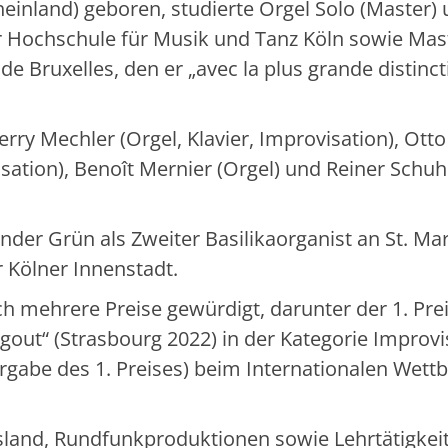
einland) geboren, studierte Orgel Solo (Master)
 Hochschule für Musik und Tanz Köln sowie Mas
de Bruxelles, den er „avec la plus grande distinct
rry Mechler (Orgel, Klavier, Improvisation), Ott
isation), Benoît Mernier (Orgel) und Reiner Schu
nder Grün als Zweiter Basilikaorganist an St. Mar
 Kölner Innenstadt.
h mehrere Preise gewürdigt, darunter der 1. Pre
igout“ (Strasbourg 2022) in der Kategorie Improvi
vergabe des 1. Preises) beim Internationalen Wet
usland, Rundfunkproduktionen sowie Lehrtätigkei