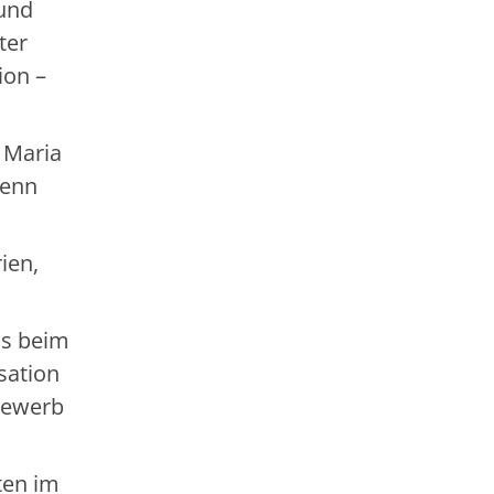
 und
ter
ion –
o Maria
henn
ien,
is beim
sation
tbewerb
ten im