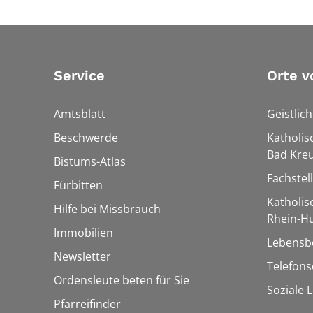
Service
Orte v
Amtsblatt
Geistlic
Beschwerde
Katholis
Bad Kre
Bistums-Atlas
Fachstel
Fürbitten
Katholi
Hilfe bei Missbrauch
Rhein-H
Immobilien
Lebensb
Newsletter
Telefon
Ordensleute beten für Sie
Soziale 
Pfarreifinder