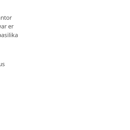
antor
war er
asilika
us