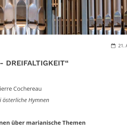
Datum:
21. 
- DREIFALTIGKEIT“
 Cochereau
liche Hymnen
onen über marianische Themen