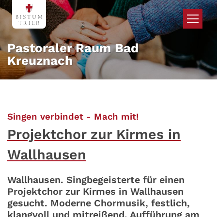
Zum Inhalt springen
Pastoraler Raum Bad
Kreuznach
:
Singen verbindet - Mach mit!
Projektchor zur Kirmes in
Wallhausen
Wallhausen. Singbegeisterte für einen
Projektchor zur Kirmes in Wallhausen
gesucht. Moderne Chormusik, festlich,
klangvoll und mitreißend. Aufführung am