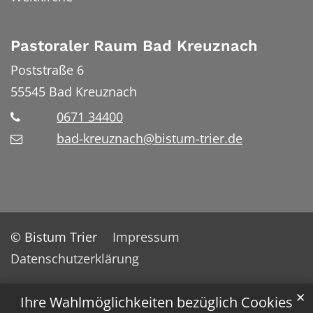
Pastoraler Raum Bad Kreuznach
Poststraße 6
55545
Bad Kreuznach
0671 34400
bad-kreuznach@bistum-trier.de
© Bistum Trier
Impressum
Datenschutzerklärung
✕
Ihre Wahlmöglichkeiten bezüglich Cookies