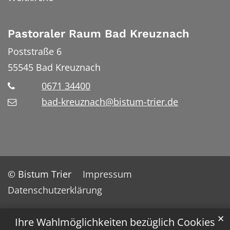
Pastoraler Raum Bad Kreuznach
Poststraße 6
55545
Bad Kreuznach
0671 34400
bad-kreuznach@bistum-trier.de
© Bistum Trier
Impressum
Datenschutzerklärung
✕
Ihre Wahlmöglichkeiten bezüglich Cookies