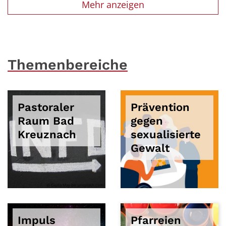
Mehr anzeigen
Themenbereiche
Pastoraler
Prävention
Raum Bad
gegen
Kreuznach
sexualisierte
Gewalt
© Giulia May on unsplash.com
Impuls
Pfarreien