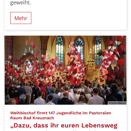
geweiht.
Mehr
© Luisa Maurer
Weihbischof firmt 147 Jugendliche im Pastoralen
:
Raum Bad Kreuznach
„Dazu, dass ihr euren Lebensweg