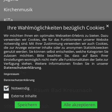
Kirchenmusik
KiTa
✕
Ihre Wahlmöglichkeiten bezüglich Cookies
Prävention im Bistum
Wir möchten Ihnen ein optimales Webseiten-Erlebnis zu bieten. Dazu
verwenden wir Cookies, die für das Funktionieren unserer Website
Schulen
notwendig sind. Mit Ihrer Zustimmung verwenden wir auch Cookies,
die zur Anzeige externer Inhalte oder zu anonymen Statistikzwecken
Umwelt
genutzt werden. Sie können selbst entscheiden, welche Kategorien Sie
zulassen möchten. Bitte beachten Sie, dass auf Basis Ihrer
Einstellungen womöglich nicht mehr alle Funktionalitäten der Seite zur
Unser Bistum
Verfügung stehen. Weitere Informationen finden Sie in unserer
Datenschutzerklärung
.
Weltkirche
Impressum
Datenschutzerklärung
Notwendig
Pastoraler Raum Bad Kreuznach
Externe Inhalte
Poststraße 6
Speichern
Alle akzeptieren
55545
Bad Kreuznach