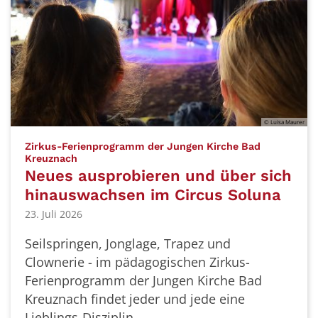
© Luisa Maurer
Zirkus-Ferienprogramm der Jungen Kirche Bad
:
Kreuznach
Neues ausprobieren und über sich
hinauswachsen im Circus Soluna
23. Juli 2026
Seilspringen, Jonglage, Trapez und
Clownerie - im pädagogischen Zirkus-
Ferienprogramm der Jungen Kirche Bad
Kreuznach findet jeder und jede eine
Lieblings-Disziplin