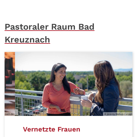
Pastoraler Raum Bad
Kreuznach
.de
© Jeremy Bishop / unsplash.com
Vernetzte Frauen