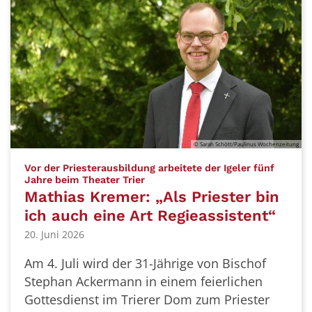
© Sarah Schött/Paulinus Wochenzeitung
Vor der Priesterausbildung arbeitete der Igeler fünf
:
Jahre beim Theater Trier
Mathias Kremer: „Als Priester bin
ich auch eine Art Regieassistent“
20. Juni 2026
Am 4. Juli wird der 31-Jährige von Bischof
Stephan Ackermann in einem feierlichen
Gottesdienst im Trierer Dom zum Priester