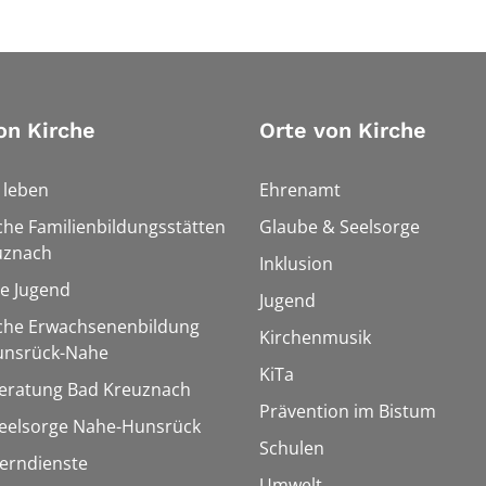
on Kirche
Orte von Kirche
h leben
Ehrenamt
che Familienbildungsstätten
Glaube & Seelsorge
uznach
Inklusion
le Jugend
Jugend
sche Erwachsenenbildung
Kirchenmusik
unsrück-Nahe
KiTa
eratung Bad Kreuznach
Prävention im Bistum
seelsorge Nahe-Hunsrück
Schulen
Lerndienste
Umwelt