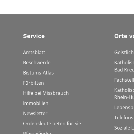
Service
Orte v
Amtsblatt
Geistlic
Beschwerde
Katholis
Bad Kre
Bistums-Atlas
Fachstel
Fürbitten
Katholi
Hilfe bei Missbrauch
Rhein-H
Immobilien
Lebensb
Newsletter
Telefon
Ordensleute beten für Sie
Soziale 
Pfarreifinder