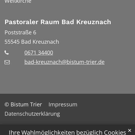
Weltkirche
Pastoraler Raum Bad Kreuznach
Poststraße 6
55545
Bad Kreuznach
0671 34400
bad-kreuznach@bistum-trier.de
© Bistum Trier
Impressum
Datenschutzerklärung
✕
Ihre Wahlmöglichkeiten bezüglich Cookies