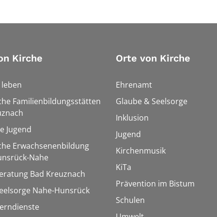
on Kirche
Orte von Kirche
h leben
Ehrenamt
che Familienbildungsstätten
Glaube & Seelsorge
uznach
Inklusion
le Jugend
Jugend
sche Erwachsenenbildung
Kirchenmusik
unsrück-Nahe
KiTa
eratung Bad Kreuznach
Prävention im Bistum
seelsorge Nahe-Hunsrück
Schulen
Lerndienste
Umwelt