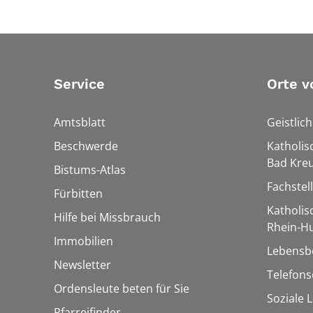
Service
Orte v
Amtsblatt
Geistlic
Beschwerde
Katholis
Bad Kre
Bistums-Atlas
Fachstel
Fürbitten
Katholi
Hilfe bei Missbrauch
Rhein-H
Immobilien
Lebensb
Newsletter
Telefon
Ordensleute beten für Sie
Soziale 
Pfarreifinder