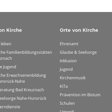
on Kirche
Orte von Kirche
h leben
Ehrenamt
che Familienbildungsstätten
Glaube & Seelsorge
uznach
Inklusion
le Jugend
Jugend
sche Erwachsenenbildung
Kirchenmusik
unsrück-Nahe
KiTa
eratung Bad Kreuznach
Prävention im Bistum
seelsorge Nahe-Hunsrück
Schulen
Lerndienste
Umwelt