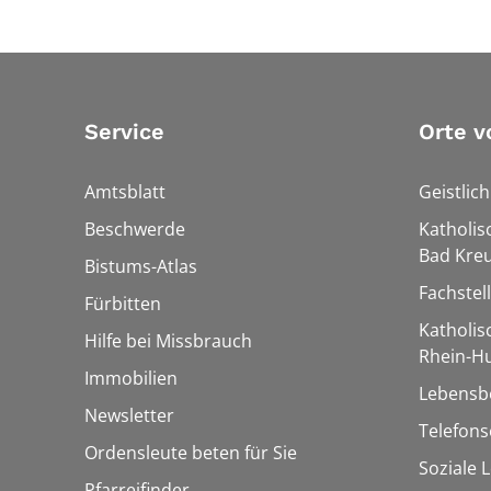
Service
Orte v
Amtsblatt
Geistlic
Beschwerde
Katholis
Bad Kre
Bistums-Atlas
Fachstel
Fürbitten
Katholi
Hilfe bei Missbrauch
Rhein-H
Immobilien
Lebensb
Newsletter
Telefon
Ordensleute beten für Sie
Soziale 
Pfarreifinder