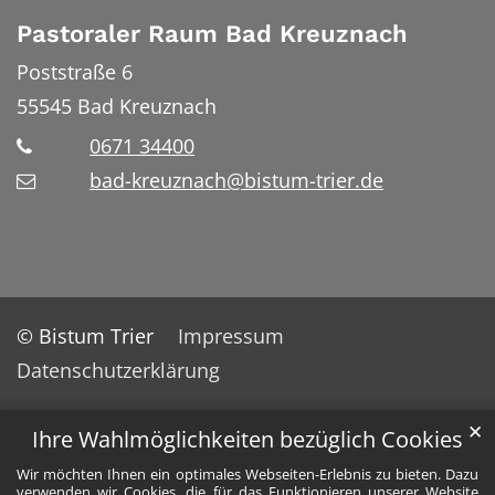
Pastoraler Raum Bad Kreuznach
Poststraße 6
55545
Bad Kreuznach
0671 34400
bad-kreuznach@bistum-trier.de
© Bistum Trier
Impressum
Datenschutzerklärung
✕
Ihre Wahlmöglichkeiten bezüglich Cookies
Wir möchten Ihnen ein optimales Webseiten-Erlebnis zu bieten. Dazu
verwenden wir Cookies, die für das Funktionieren unserer Website