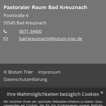
Pastoraler Raum Bad Kreuznach
Poststraße 6
55545
Bad Kreuznach
0671 34400
bad-kreuznach@bistum-trier.de
© Bistum Trier
Impressum
Datenschutzerklärung
✕
Ihre Wahlmöglichkeiten bezüglich Cookies
Wir möchten Ihnen ein optimales Webseiten-Erlebnis zu bieten. Dazu
verwenden wir Cookies, die für das Funktionieren unserer Website