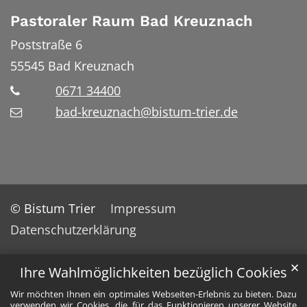
Pastoraler Raum Bad Kreuznach
Poststraße 6
55545
Bad Kreuznach
0671 34400
bad-kreuznach@bistum-trier.de
© Bistum Trier
Impressum
Datenschutzerklärung
✕
Ihre Wahlmöglichkeiten bezüglich Cookies
Wir möchten Ihnen ein optimales Webseiten-Erlebnis zu bieten. Dazu
verwenden wir Cookies, die für das Funktionieren unserer Website