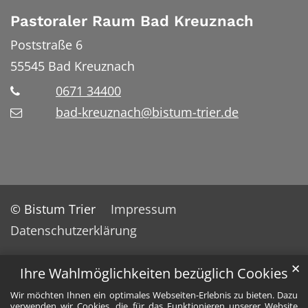
Pastoraler Raum Bad Kreuznach
Poststraße 6
55545
Bad Kreuznach
0671 34400
bad-kreuznach@bistum-trier.de
© Bistum Trier
Impressum
Datenschutzerklärung
✕
Ihre Wahlmöglichkeiten bezüglich Cookies
Wir möchten Ihnen ein optimales Webseiten-Erlebnis zu bieten. Dazu
verwenden wir Cookies, die für das Funktionieren unserer Website