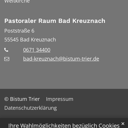
Weltkirche
Pastoraler Raum Bad Kreuznach
Poststraße 6
55545
Bad Kreuznach
0671 34400
bad-kreuznach@bistum-trier.de
© Bistum Trier
Impressum
Datenschutzerklärung
✕
Ihre Wahlmöglichkeiten bezüglich Cookies