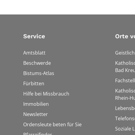
Service
Orte v
Amtsblatt
Geistlic
Beschwerde
Katholis
Bad Kre
Bistums-Atlas
Fachstel
Fürbitten
Katholi
Hilfe bei Missbrauch
Rhein-H
Immobilien
Lebensb
Newsletter
Telefon
Ordensleute beten für Sie
Soziale 
Pfarreifinder