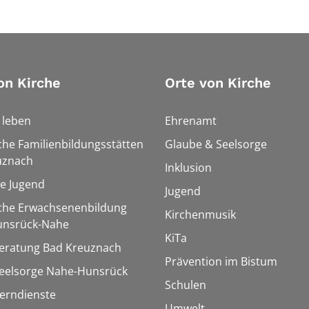
on Kirche
Orte von Kirche
h leben
Ehrenamt
che Familienbildungsstätten
Glaube & Seelsorge
uznach
Inklusion
le Jugend
Jugend
sche Erwachsenenbildung
Kirchenmusik
unsrück-Nahe
KiTa
eratung Bad Kreuznach
Prävention im Bistum
seelsorge Nahe-Hunsrück
Schulen
Lerndienste
Umwelt