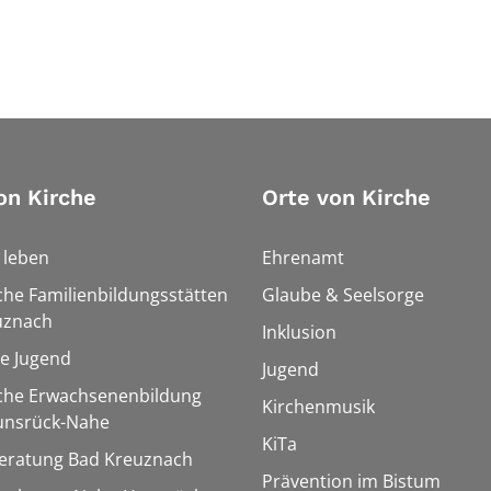
on Kirche
Orte von Kirche
h leben
Ehrenamt
che Familienbildungsstätten
Glaube & Seelsorge
uznach
Inklusion
le Jugend
Jugend
sche Erwachsenenbildung
Kirchenmusik
unsrück-Nahe
KiTa
eratung Bad Kreuznach
Prävention im Bistum