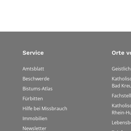
Service
Orte v
Amtsblatt
Geistlic
Beschwerde
Katholis
Bad Kre
Bistums-Atlas
Fachstel
Fürbitten
Katholi
Hilfe bei Missbrauch
Rhein-H
Immobilien
Lebensb
Newsletter