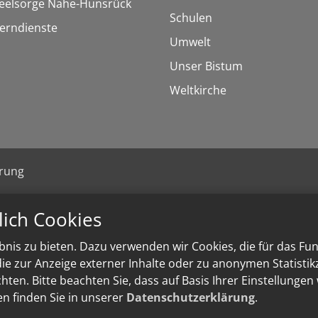
seelsorge Nahe-Hunsrück
Schulen
Lerndienste
Umwelt
Unser Bistum
Weltkirche
ärung
lich Cookies
nis zu bieten. Dazu verwenden wir Cookies, die für das Fu
e zur Anzeige externer Inhalte oder zu anonymen Statisti
ten. Bitte beachten Sie, dass auf Basis Ihrer Einstellungen
en finden Sie in unserer
Datenschutzerklärung
.