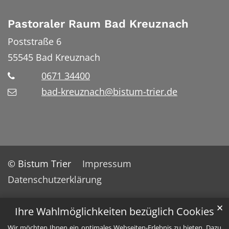
Pastoraler Raum Bad Kreuznach
Poststraße 6
55545
Bad Kreuznach
0671 34400
bad-kreuznach@bistum-trier.de
© Bistum Trier
Impressum
Datenschutzerklärung
✕
Ihre Wahlmöglichkeiten bezüglich Cookies
Wir möchten Ihnen ein optimales Webseiten-Erlebnis zu bieten. Dazu