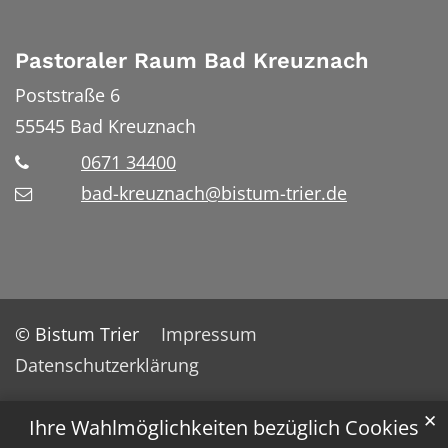
Pastoraler Raum Bad Kreuznach
Poststraße 6
55545
Bad Kreuznach
0671 34400
bad-kreuznach@bistum-trier.de
© Bistum Trier
Impressum
Datenschutzerklärung
✕
Ihre Wahlmöglichkeiten bezüglich Cookies