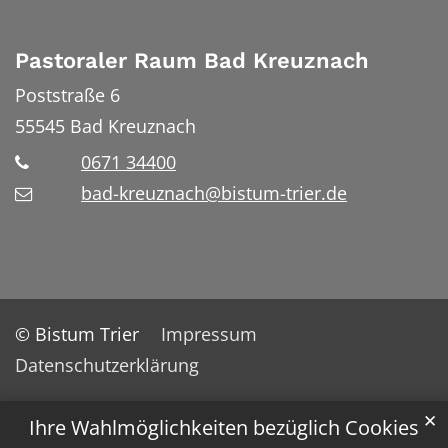
Pastoraler Raum Bad Kreuznach
Poststraße 6
55545
Bad Kreuznach
0671 34400
bad-kreuznach@bistum-trier.de
© Bistum Trier
Impressum
Datenschutzerklärung
✕
Ihre Wahlmöglichkeiten bezüglich Cookies