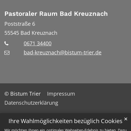
Pastoraler Raum Bad Kreuznach
Poststraße 6
55545
Bad Kreuznach
0671 34400
bad-kreuznach@bistum-trier.de
© Bistum Trier
Impressum
Datenschutzerklärung
✕
Ihre Wahlmöglichkeiten bezüglich Cookies
Wir möchten Ihnen ein optimales Webseiten-Erlebnis zu bieten. Dazu