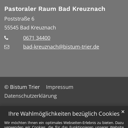
Pastoraler Raum Bad Kreuznach
Poststraße 6
55545
Bad Kreuznach
0671 34400
bad-kreuznach@bistum-trier.de
© Bistum Trier
Impressum
Datenschutzerklärung
✕
Ihre Wahlmöglichkeiten bezüglich Cookies
Wir möchten Ihnen ein optimales Webseiten-Erlebnis zu bieten. Dazu
verwenden wir Cookies, die für das Funktionieren unserer Website