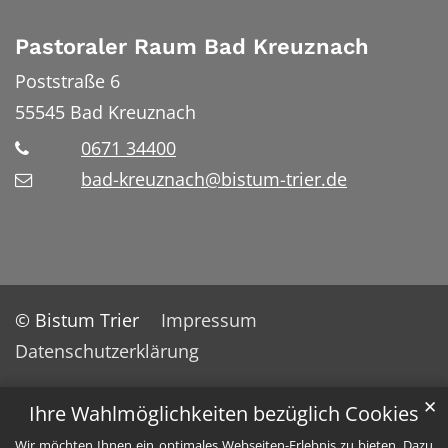
Pastoraler Raum Bad Kreuznach
Poststraße 6
55545
Bad Kreuznach
0671 34400
bad-kreuznach@bistum-trier.de
© Bistum Trier
Impressum
Datenschutzerklärung
✕
Ihre Wahlmöglichkeiten bezüglich Cookies
Wir möchten Ihnen ein optimales Webseiten-Erlebnis zu bieten. Dazu