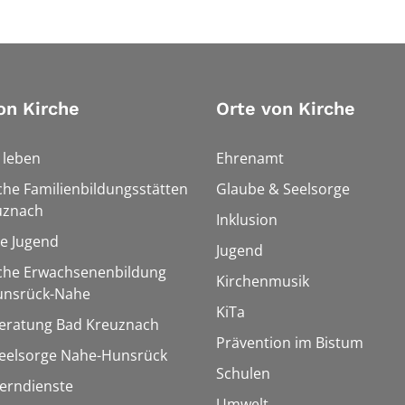
on Kirche
Orte von Kirche
h leben
Ehrenamt
che Familienbildungsstätten
Glaube & Seelsorge
uznach
Inklusion
le Jugend
Jugend
sche Erwachsenenbildung
Kirchenmusik
unsrück-Nahe
KiTa
eratung Bad Kreuznach
Prävention im Bistum
seelsorge Nahe-Hunsrück
Schulen
Lerndienste
Umwelt