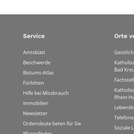
Service
Orte v
Amtsblatt
Geistlic
Beschwerde
Katholis
Bad Kre
Bistums-Atlas
Fachstel
Fürbitten
Katholi
Hilfe bei Missbrauch
Rhein-H
Immobilien
Lebensb
Newsletter
Telefon
Ordensleute beten für Sie
Soziale 
Pfarreifinder