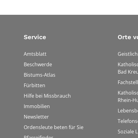
Service
Orte v
Amtsblatt
Geistlic
Beschwerde
Katholis
Bad Kre
Bistums-Atlas
Fachstel
Fürbitten
Katholi
Hilfe bei Missbrauch
Rhein-H
Immobilien
Lebensb
Newsletter
Telefon
Ordensleute beten für Sie
Soziale 
Pfarreifinder