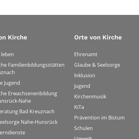
on Kirche
Orte von Kirche
h leben
Ehrenamt
che Familienbildungsstätten
Glaube & Seelsorge
uznach
Inklusion
le Jugend
Jugend
sche Erwachsenenbildung
Kirchenmusik
unsrück-Nahe
KiTa
eratung Bad Kreuznach
Prävention im Bistum
seelsorge Nahe-Hunsrück
Schulen
Lerndienste
Umwelt