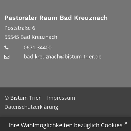
Pastoraler Raum Bad Kreuznach
Poststraße 6
55545
Bad Kreuznach
0671 34400
bad-kreuznach@bistum-trier.de
© Bistum Trier
Impressum
Datenschutzerklärung
✕
Ihre Wahlmöglichkeiten bezüglich Cookies