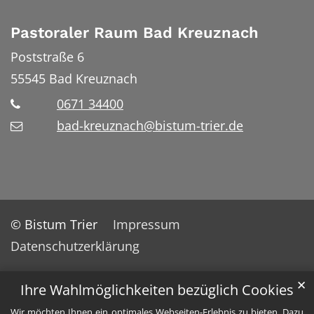
Pastoraler Raum Bad Kreuznach
Poststraße 6
55545
Bad Kreuznach
0671 34400
bad-kreuznach@bistum-trier.de
© Bistum Trier
Impressum
Datenschutzerklärung
✕
Ihre Wahlmöglichkeiten bezüglich Cookies
Wir möchten Ihnen ein optimales Webseiten-Erlebnis zu bieten. Dazu