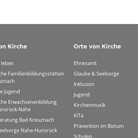
on Kirche
Orte von Kirche
h leben
Ehrenamt
che Familienbildungsstätten
Glaube & Seelsorge
uznach
Inklusion
le Jugend
Jugend
sche Erwachsenenbildung
Kirchenmusik
unsrück-Nahe
KiTa
eratung Bad Kreuznach
Prävention im Bistum
seelsorge Nahe-Hunsrück
Schulen