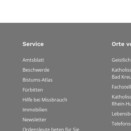
Service
Orte v
Amtsblatt
Geistlic
Beschwerde
Katholis
Bad Kre
Bistums-Atlas
Fachstel
Fürbitten
Katholi
Hilfe bei Missbrauch
Rhein-H
Immobilien
Lebensb
Newsletter
Telefon
Ordensleute beten für Sie