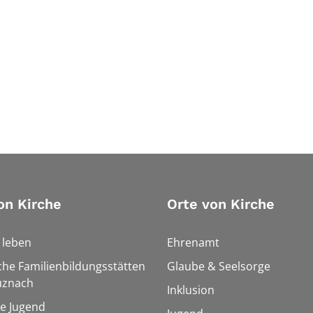
on Kirche
Orte von Kirche
h leben
Ehrenamt
che Familienbildungsstätten
Glaube & Seelsorge
uznach
Inklusion
le Jugend