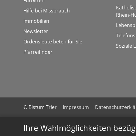
Fürbitten
Katholi
Hilfe bei Missbrauch
Rhein-H
Immobilien
Lebensb
Newsletter
Telefon
Ordensleute beten für Sie
Soziale 
Pfarreifinder
© Bistum Trier
Impressum
Datenschutzerkl
Ihre Wahlmöglichkeiten bezüg