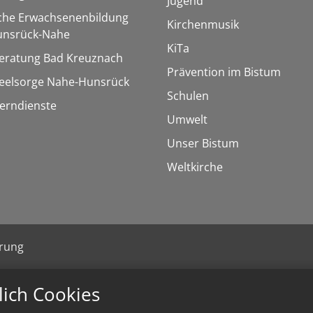
Jugend
sche Erwachsenenbildung
Kirchenmusik
unsrück-Nahe
KiTa
eratung Bad Kreuznach
Prävention im Bistum
seelsorge Nahe-Hunsrück
Schulen
Lerndienste
Umwelt
Unser Bistum
Weltkirche
ärung
lich Cookies