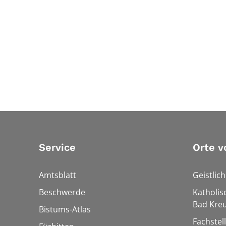
Service
Orte v
Amtsblatt
Geistlic
Beschwerde
Katholis
Bad Kre
Bistums-Atlas
Fachstel