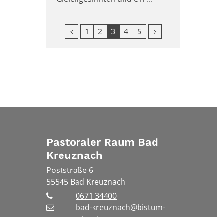
Vorherige Seite
Nächste Seite
1
2
3
4
5
Pastoraler Raum Bad
Kreuznach
Poststraße 6
55545
Bad Kreuznach
0671 34400
bad-kreuznach@bistum-